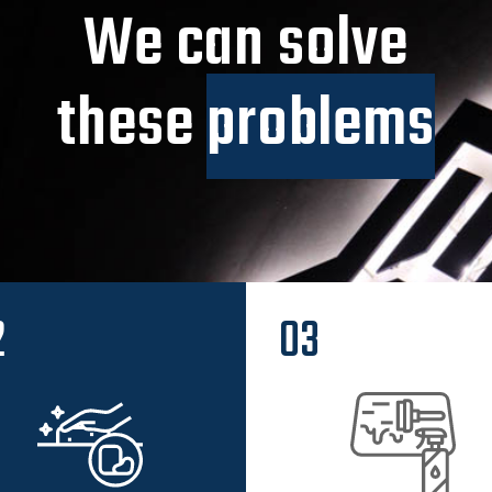
We can solve
these
problems
2
03