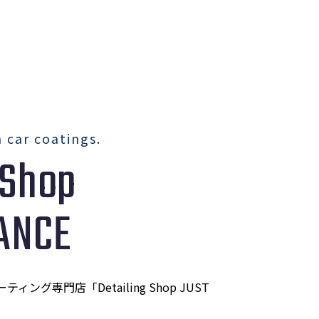
n car coatings.
Shop
ANCE
グ専門店「Detailing Shop JUST